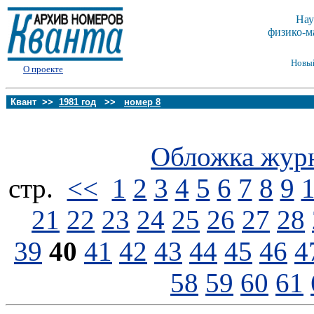
Нау
физико-м
Новы
О проекте
Квант >>
1981 год
>>
номер 8
Обложка жур
стp.
<<
1
2
3
4
5
6
7
8
9
21
22
23
24
25
26
27
28
39
40
41
42
43
44
45
46
4
58
59
60
61