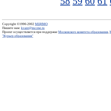
58
59
60
61
Copyright ©1996-2002
МЦНМО
Пишите нам:
kvant@mccme.ru
Проект осуществляется при поддержке
Московского комитета образования
,
"Курьер образования"