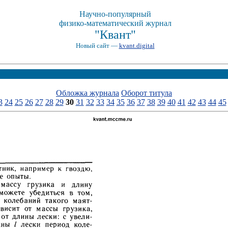
Научно-популярный
физико-математический журнал
"Квант"
Новый сайт —
kvant.digital
Обложка журнала
Оборот титула
3
24
25
26
27
28
29
30
31
32
33
34
35
36
37
38
39
40
41
42
43
44
45