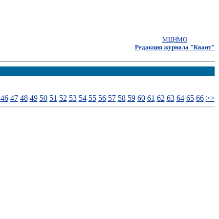
МЦНМО
Редакция журнала "Квант"
46
47
48
49
50
51
52
53
54
55
56
57
58
59
60
61
62
63
64
65
66
>>