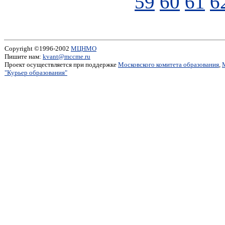
59
60
61
6
Copyright ©1996-2002
МЦНМО
Пишите нам:
kvant@mccme.ru
Проект осуществляется при поддержке
Московского комитета образования
,
"Курьер образования"