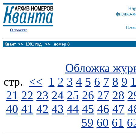
Нау
физико-м
Новы
О проекте
Квант >>
1981 год
>>
номер 8
Обложка жур
стp.
<<
1
2
3
4
5
6
7
8
9
21
22
23
24
25
26
27
28
2
40
41
42
43
44
45
46
47
4
59
60
61
6