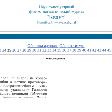
Научно-популярный
физико-математический журнал
"Квант"
Новый сайт —
kvant.digital
Обложка журнала
Оборот титула
3
24
25
26
27
28
29
30
31
32
33
34
35
36
37
38
39
40
41
42
43
44
45