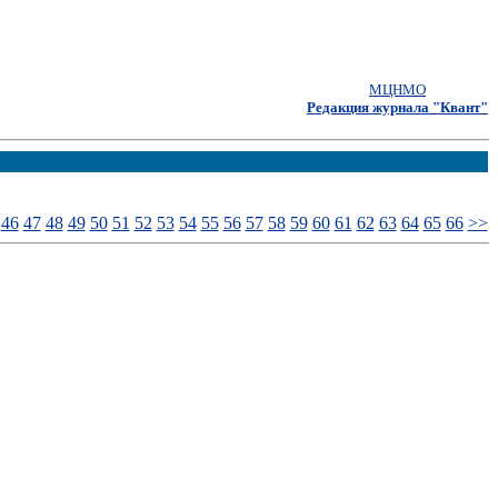
МЦНМО
Редакция журнала "Квант"
46
47
48
49
50
51
52
53
54
55
56
57
58
59
60
61
62
63
64
65
66
>>