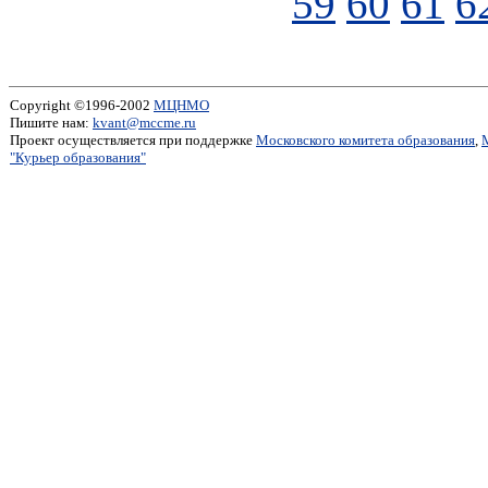
59
60
61
6
Copyright ©1996-2002
МЦНМО
Пишите нам:
kvant@mccme.ru
Проект осуществляется при поддержке
Московского комитета образования
,
"Курьер образования"