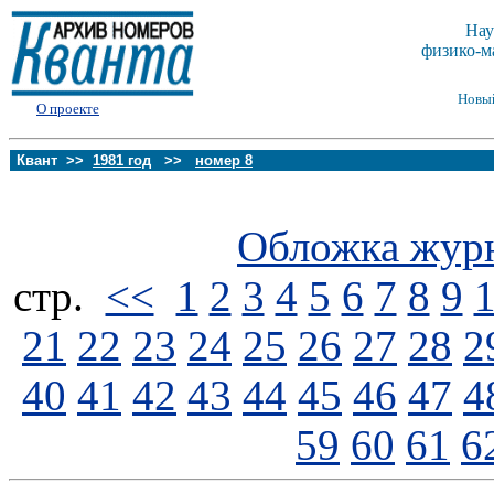
Нау
физико-м
Новы
О проекте
Квант >>
1981 год
>>
номер 8
Обложка жур
стp.
<<
1
2
3
4
5
6
7
8
9
21
22
23
24
25
26
27
28
2
40
41
42
43
44
45
46
47
4
59
60
61
6