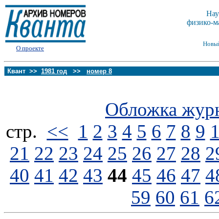
Нау
физико-м
Новы
О проекте
Квант >>
1981 год
>>
номер 8
Обложка жур
стp.
<<
1
2
3
4
5
6
7
8
9
21
22
23
24
25
26
27
28
2
40
41
42
43
44
45
46
47
4
59
60
61
6