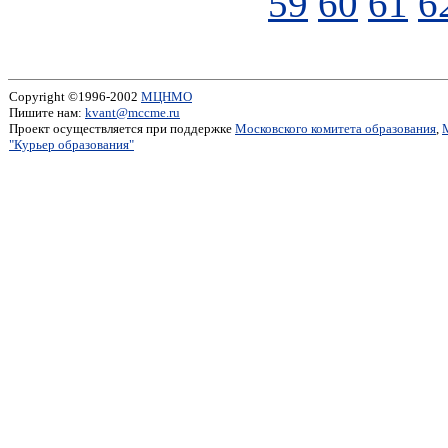
59
60
61
6
Copyright ©1996-2002
МЦНМО
Пишите нам:
kvant@mccme.ru
Проект осуществляется при поддержке
Московского комитета образования
,
"Курьер образования"