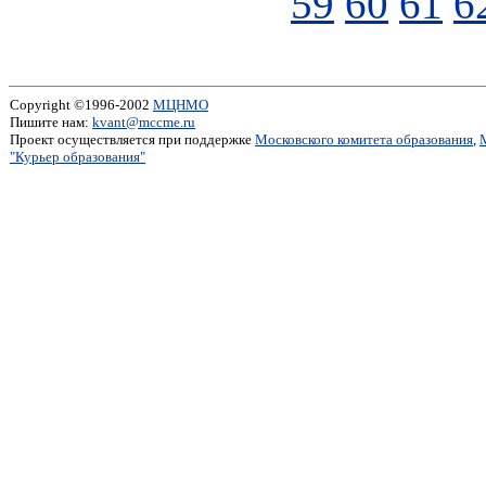
59
60
61
6
Copyright ©1996-2002
МЦНМО
Пишите нам:
kvant@mccme.ru
Проект осуществляется при поддержке
Московского комитета образования
,
"Курьер образования"