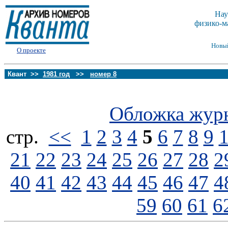
Нау
физико-м
Новы
О проекте
Квант >>
1981 год
>>
номер 8
Обложка жур
стp.
<<
1
2
3
4
5
6
7
8
9
21
22
23
24
25
26
27
28
2
40
41
42
43
44
45
46
47
4
59
60
61
6