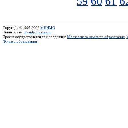
59
60
61
6
Copyright ©1996-2002
МЦНМО
Пишите нам:
kvant@mccme.ru
Проект осуществляется при поддержке
Московского комитета образования
,
"Курьер образования"