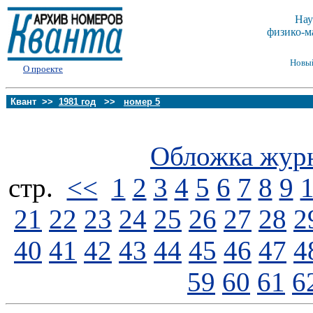
Нау
физико-м
Новы
О проекте
Квант >>
1981 год
>>
номер 5
Обложка жур
стp.
<<
1
2
3
4
5
6
7
8
9
21
22
23
24
25
26
27
28
2
40
41
42
43
44
45
46
47
4
59
60
61
6