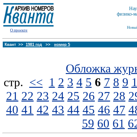
Нау
физико-м
Новы
О проекте
Квант >>
1981 год
>>
номер 5
Обложка жур
стp.
<<
1
2
3
4
5
6
7
8
9
21
22
23
24
25
26
27
28
2
40
41
42
43
44
45
46
47
4
59
60
61
6