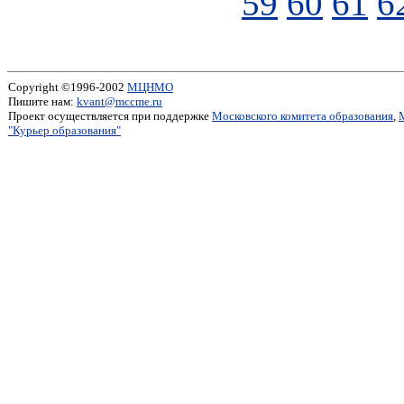
59
60
61
6
Copyright ©1996-2002
МЦНМО
Пишите нам:
kvant@mccme.ru
Проект осуществляется при поддержке
Московского комитета образования
,
"Курьер образования"