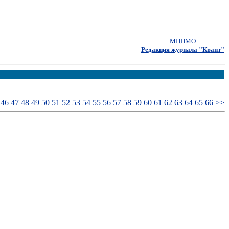
МЦНМО
Редакция журнала "Квант"
46
47
48
49
50
51
52
53
54
55
56
57
58
59
60
61
62
63
64
65
66
>>