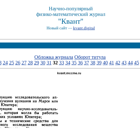
Научно-популярный
физико-математический журнал
"Квант"
Новый сайт —
kvant.digital
Обложка журнала
Оборот титула
3
24
25
26
27
28
29
30
31
32
33
34
35
36
37
38
39
40
41
42
43
44
45