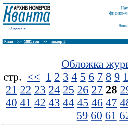
Нау
физико-м
Новы
О проекте
Квант >>
1981 год
>>
номер 5
Обложка жур
стp.
<<
1
2
3
4
5
6
7
8
9
21
22
23
24
25
26
27
28
2
40
41
42
43
44
45
46
47
4
59
60
61
6