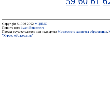
59
60
61
6
Copyright ©1996-2002
МЦНМО
Пишите нам:
kvant@mccme.ru
Проект осуществляется при поддержке
Московского комитета образования
,
"Курьер образования"