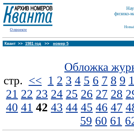
Нау
физико-м
Новы
О проекте
Квант >>
1981 год
>>
номер 5
Обложка жур
стp.
<<
1
2
3
4
5
6
7
8
9
21
22
23
24
25
26
27
28
2
40
41
42
43
44
45
46
47
4
59
60
61
6