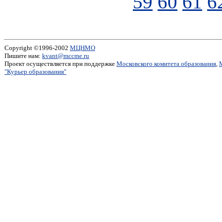
59
60
61
6
Copyright ©1996-2002
МЦНМО
Пишите нам:
kvant@mccme.ru
Проект осуществляется при поддержке
Московского комитета образования
,
"Курьер образования"