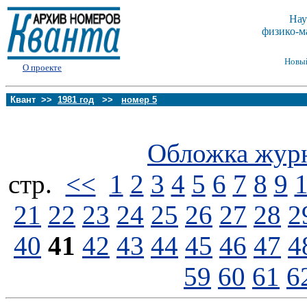
Нау
физико-м
Новы
О проекте
Квант >>
1981 год
>>
номер 5
Обложка жур
стp.
<<
1
2
3
4
5
6
7
8
9
21
22
23
24
25
26
27
28
2
40
41
42
43
44
45
46
47
4
59
60
61
6