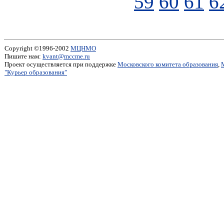
59
60
61
6
Copyright ©1996-2002
МЦНМО
Пишите нам:
kvant@mccme.ru
Проект осуществляется при поддержке
Московского комитета образования
,
"Курьер образования"