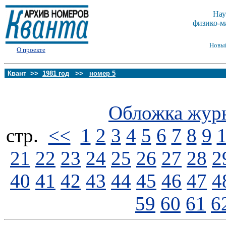
Нау
физико-м
Новы
О проекте
Квант >>
1981 год
>>
номер 5
Обложка жур
стp.
<<
1
2
3
4
5
6
7
8
9
21
22
23
24
25
26
27
28
2
40
41
42
43
44
45
46
47
4
59
60
61
6