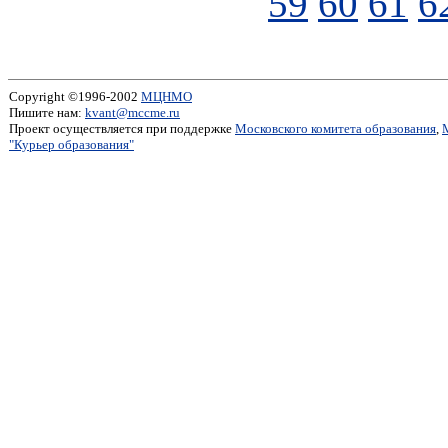
59
60
61
6
Copyright ©1996-2002
МЦНМО
Пишите нам:
kvant@mccme.ru
Проект осуществляется при поддержке
Московского комитета образования
,
"Курьер образования"