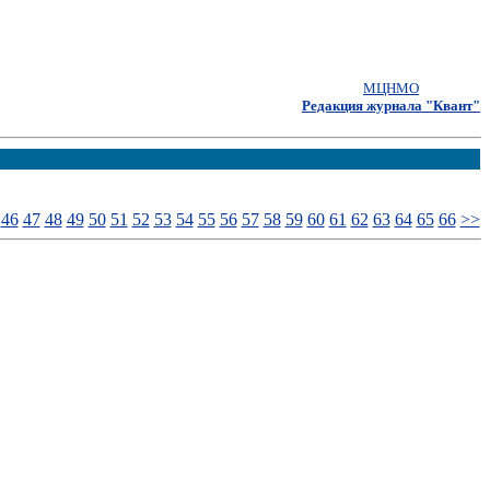
МЦНМО
Редакция журнала "Квант"
46
47
48
49
50
51
52
53
54
55
56
57
58
59
60
61
62
63
64
65
66
>>