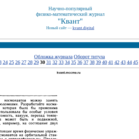
Научно-популярный
физико-математический журнал
"Квант"
Новый сайт —
kvant.digital
Обложка журнала
Оборот титула
3
24
25
26
27
28
29
30
31
32
33
34
35
36
37
38
39
40
41
42
43
44
45