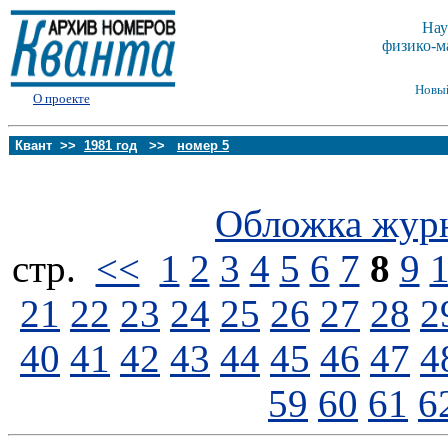
Нау
физико-м
Новы
О проекте
Квант >>
1981 год
>>
номер 5
Обложка жур
стp.
<<
1
2
3
4
5
6
7
8
9
21
22
23
24
25
26
27
28
2
40
41
42
43
44
45
46
47
4
59
60
61
6