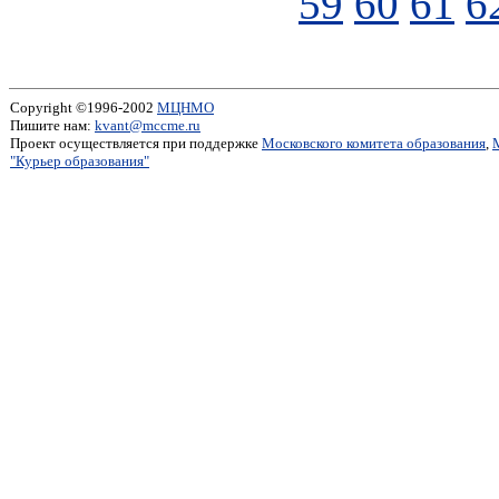
59
60
61
6
Copyright ©1996-2002
МЦНМО
Пишите нам:
kvant@mccme.ru
Проект осуществляется при поддержке
Московского комитета образования
,
"Курьер образования"