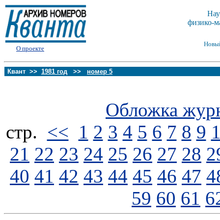
Нау
физико-м
Новы
О проекте
Квант >>
1981 год
>>
номер 5
Обложка жур
стp.
<<
1
2
3
4
5
6
7
8
9
21
22
23
24
25
26
27
28
2
40
41
42
43
44
45
46
47
4
59
60
61
6