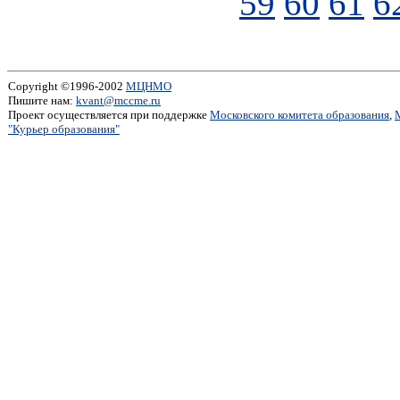
59
60
61
6
Copyright ©1996-2002
МЦНМО
Пишите нам:
kvant@mccme.ru
Проект осуществляется при поддержке
Московского комитета образования
,
"Курьер образования"