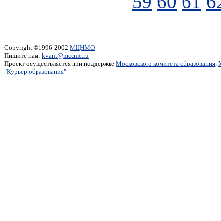
59
60
61
6
Copyright ©1996-2002
МЦНМО
Пишите нам:
kvant@mccme.ru
Проект осуществляется при поддержке
Московского комитета образования
,
"Курьер образования"