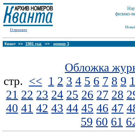
Нау
физико-м
Новы
О проекте
Квант >>
1981 год
>>
номер 3
Обложка жур
стp.
<<
1
2
3
4
5
6
7
8
9
21
22
23
24
25
26
27
28
2
40
41
42
43
44
45
46
47
4
59
60
61
6