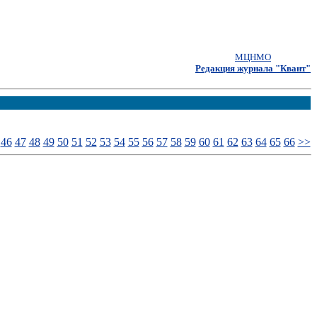
МЦНМО
Редакция журнала "Квант"
46
47
48
49
50
51
52
53
54
55
56
57
58
59
60
61
62
63
64
65
66
>>