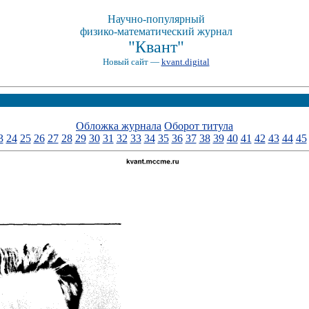
Научно-популярный
физико-математический журнал
"Квант"
Новый сайт —
kvant.digital
Обложка журнала
Оборот титула
3
24
25
26
27
28
29
30
31
32
33
34
35
36
37
38
39
40
41
42
43
44
45