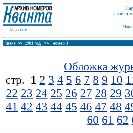
Нау
физико-м
Новы
О проекте
Квант >>
1981 год
>>
номер 3
Обложка жур
стp.
1
2
3
4
5
6
7
8
9
10
1
22
23
24
25
26
27
28
29
3
41
42
43
44
45
46
47
48
4
60
61
62