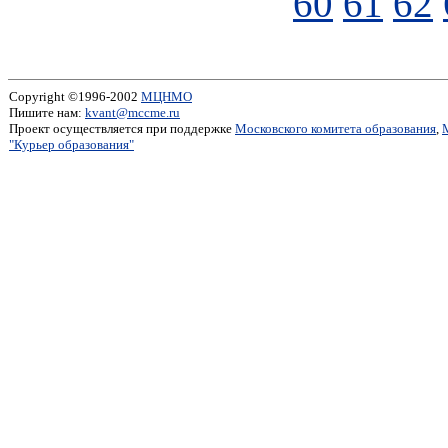
60
61
62
Copyright ©1996-2002
МЦНМО
Пишите нам:
kvant@mccme.ru
Проект осуществляется при поддержке
Московского комитета образования
,
"Курьер образования"