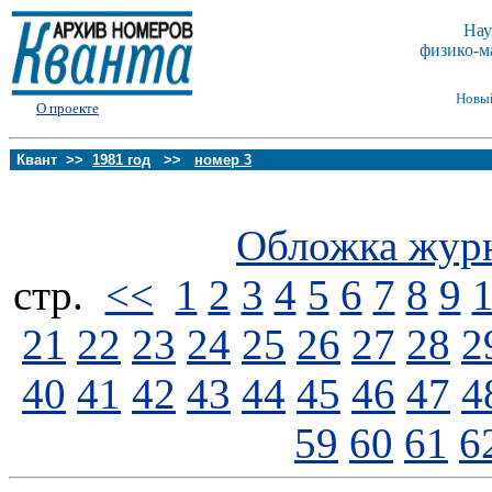
Нау
физико-м
Новы
О проекте
Квант >>
1981 год
>>
номер 3
Обложка жур
стp.
<<
1
2
3
4
5
6
7
8
9
21
22
23
24
25
26
27
28
2
40
41
42
43
44
45
46
47
4
59
60
61
6