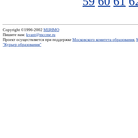
59
60
61
6
Copyright ©1996-2002
МЦНМО
Пишите нам:
kvant@mccme.ru
Проект осуществляется при поддержке
Московского комитета образования
,
"Курьер образования"