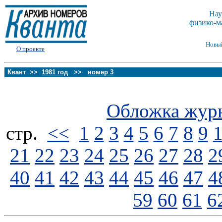
Нау
физико-м
Новы
О проекте
Квант >>
1981 год
>>
номер 3
Обложка жур
стp.
<<
1
2
3
4
5
6
7
8
9
21
22
23
24
25
26
27
28
2
40
41
42
43
44
45
46
47
4
59
60
61
6