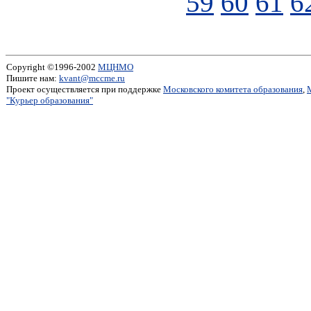
59
60
61
6
Copyright ©1996-2002
МЦНМО
Пишите нам:
kvant@mccme.ru
Проект осуществляется при поддержке
Московского комитета образования
,
"Курьер образования"