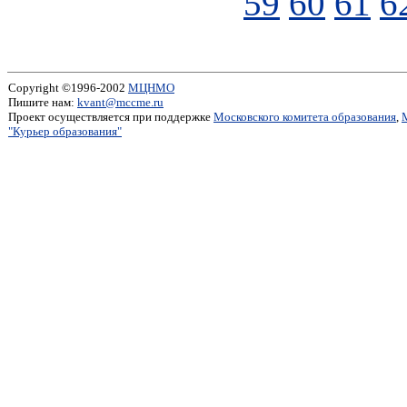
59
60
61
6
Copyright ©1996-2002
МЦНМО
Пишите нам:
kvant@mccme.ru
Проект осуществляется при поддержке
Московского комитета образования
,
"Курьер образования"