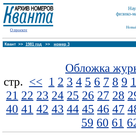
Нау
физико-м
Новы
О проекте
Квант >>
1981 год
>>
номер 3
Обложка жур
стp.
<<
1
2
3
4
5
6
7
8
9
21
22
23
24
25
26
27
28
2
40
41
42
43
44
45
46
47
4
59
60
61
6