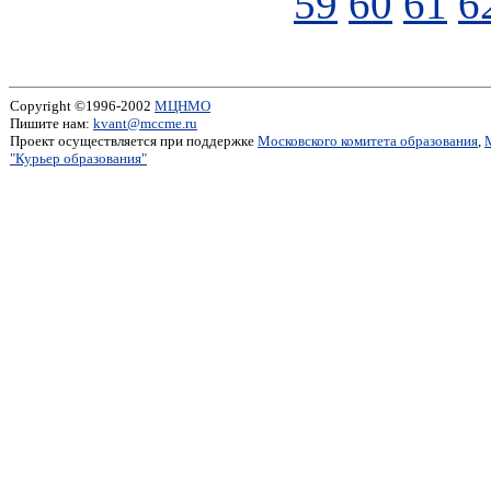
59
60
61
6
Copyright ©1996-2002
МЦНМО
Пишите нам:
kvant@mccme.ru
Проект осуществляется при поддержке
Московского комитета образования
,
"Курьер образования"