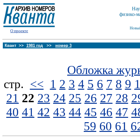
Нау
физико-м
Новы
О проекте
Квант >>
1981 год
>>
номер 3
Обложка жур
стp.
<<
1
2
3
4
5
6
7
8
9
21
22
23
24
25
26
27
28
2
40
41
42
43
44
45
46
47
4
59
60
61
6