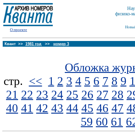
Нау
физико-м
Новы
О проекте
Квант >>
1981 год
>>
номер 3
Обложка жур
стp.
<<
1
2
3
4
5
6
7
8
9
21
22
23
24
25
26
27
28
2
40
41
42
43
44
45
46
47
4
59
60
61
6