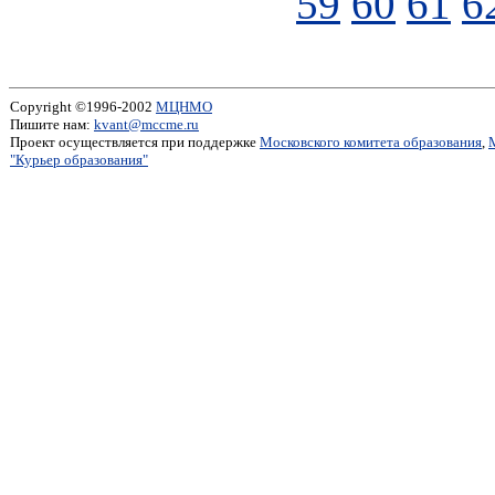
59
60
61
6
Copyright ©1996-2002
МЦНМО
Пишите нам:
kvant@mccme.ru
Проект осуществляется при поддержке
Московского комитета образования
,
"Курьер образования"