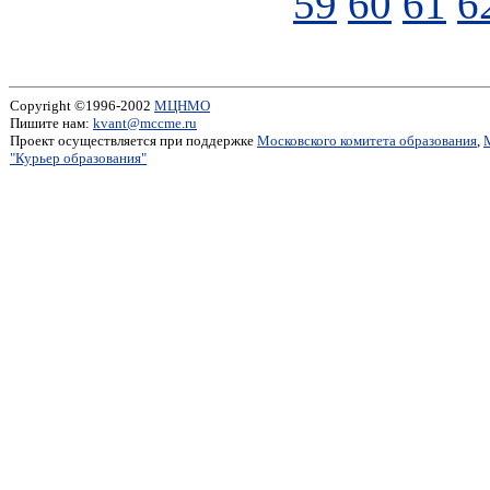
59
60
61
6
Copyright ©1996-2002
МЦНМО
Пишите нам:
kvant@mccme.ru
Проект осуществляется при поддержке
Московского комитета образования
,
"Курьер образования"