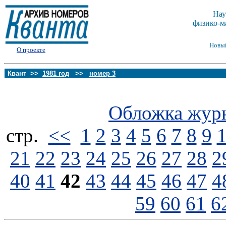
Нау
физико-м
Новы
О проекте
Квант >>
1981 год
>>
номер 3
Обложка жур
стp.
<<
1
2
3
4
5
6
7
8
9
21
22
23
24
25
26
27
28
2
40
41
42
43
44
45
46
47
4
59
60
61
6