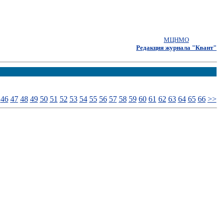
МЦНМО
Редакция журнала "Квант"
46
47
48
49
50
51
52
53
54
55
56
57
58
59
60
61
62
63
64
65
66
>>