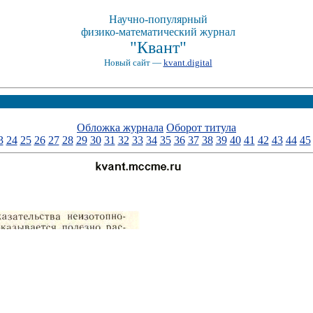
Научно-популярный
физико-математический журнал
"Квант"
Новый сайт —
kvant.digital
Обложка журнала
Оборот титула
3
24
25
26
27
28
29
30
31
32
33
34
35
36
37
38
39
40
41
42
43
44
45