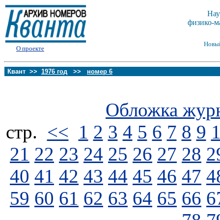
Нау
физико-м
Новы
О проекте
Квант >>
1976 год
>>
номер 6
Обложка жур
стp.
<<
1
2
3
4
5
6
7
8
9
21
22
23
24
25
26
27
28
2
40
41
42
43
44
45
46
47
4
59
60
61
62
63
64
65
66
6