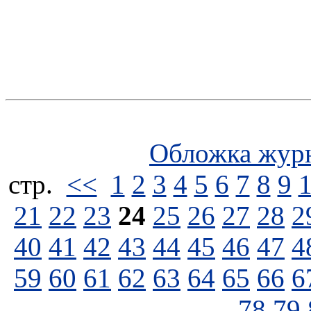
Обложка жур
стp.
<<
1
2
3
4
5
6
7
8
9
21
22
23
24
25
26
27
28
2
40
41
42
43
44
45
46
47
4
59
60
61
62
63
64
65
66
6
78
79