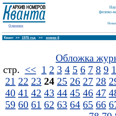
Нау
физико-м
Новы
О проекте
Квант >>
1976 год
>>
номер 6
Обложка жур
стp.
<<
1
2
3
4
5
6
7
8
9
21
22
23
24
25
26
27
28
2
40
41
42
43
44
45
46
47
4
59
60
61
62
63
64
65
66
6