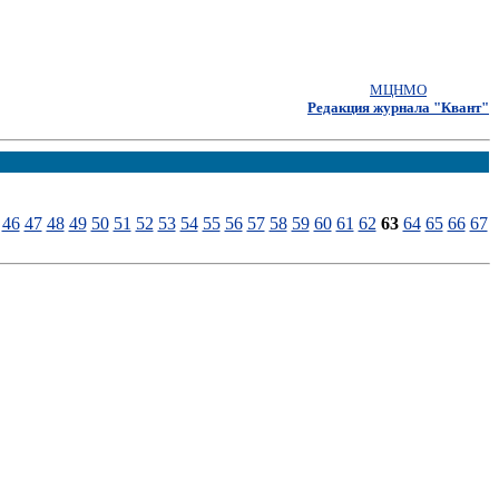
МЦНМО
Редакция журнала "Квант"
46
47
48
49
50
51
52
53
54
55
56
57
58
59
60
61
62
63
64
65
66
67