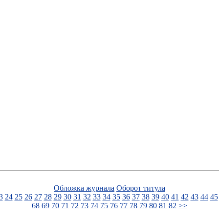
Обложка журнала
Оборот титула
3
24
25
26
27
28
29
30
31
32
33
34
35
36
37
38
39
40
41
42
43
44
45
68
69
70
71
72
73
74
75
76
77
78
79
80
81
82
>>