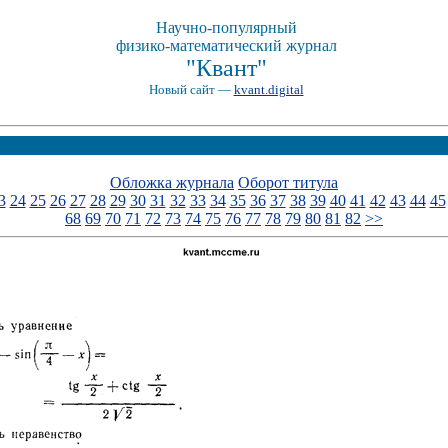
Научно-популярный
физико-математический журнал
"Квант"
Новый сайт —
kvant.digital
Обложка журнала
Оборот титула
3
24
25
26
27
28
29
30
31
32
33
34
35
36
37
38
39
40
41
42
43
44
45
68
69
70
71
72
73
74
75
76
77
78
79
80
81
82
>>