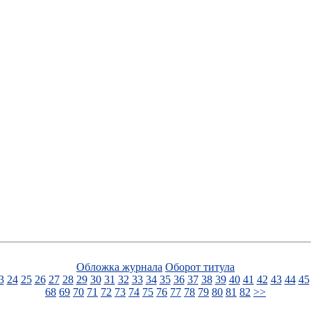
Обложка журнала
Оборот титула
3
24
25
26
27
28
29
30
31
32
33
34
35
36
37
38
39
40
41
42
43
44
45
68
69
70
71
72
73
74
75
76
77
78
79
80
81
82
>>