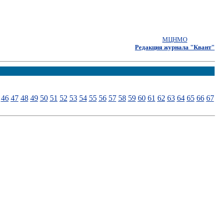
МЦНМО
Редакция журнала "Квант"
46
47
48
49
50
51
52
53
54
55
56
57
58
59
60
61
62
63
64
65
66
67