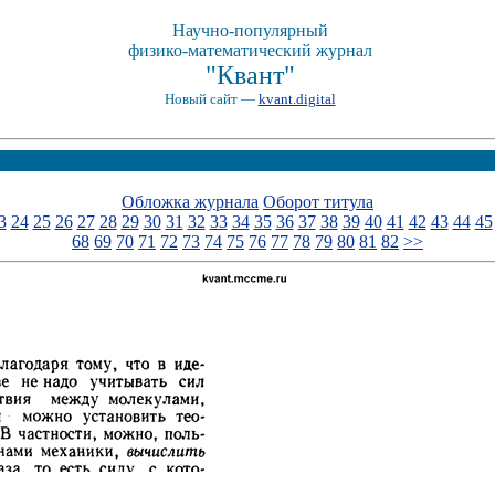
Научно-популярный
физико-математический журнал
"Квант"
Новый сайт —
kvant.digital
Обложка журнала
Оборот титула
3
24
25
26
27
28
29
30
31
32
33
34
35
36
37
38
39
40
41
42
43
44
45
68
69
70
71
72
73
74
75
76
77
78
79
80
81
82
>>