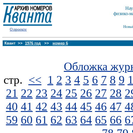
Нау
физико-м
Новы
О проекте
Квант >>
1976 год
>>
номер 6
Обложка жур
стp.
<<
1
2
3
4
5
6
7
8
9
21
22
23
24
25
26
27
28
2
40
41
42
43
44
45
46
47
4
59
60
61
62
63
64
65
66
6