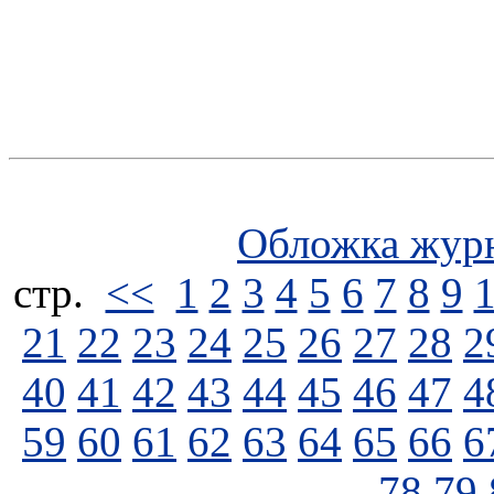
Обложка жур
стp.
<<
1
2
3
4
5
6
7
8
9
21
22
23
24
25
26
27
28
2
40
41
42
43
44
45
46
47
4
59
60
61
62
63
64
65
66
6
78
79