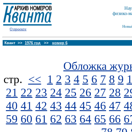
Нау
физико-м
Новы
О проекте
Квант >>
1976 год
>>
номер 6
Обложка жур
стp.
<<
1
2
3
4
5
6
7
8
9
21
22
23
24
25
26
27
28
2
40
41
42
43
44
45
46
47
4
59
60
61
62
63
64
65
66
6