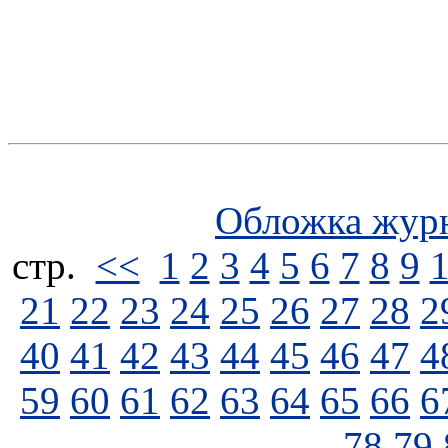
Обложка жур
стp.
<<
1
2
3
4
5
6
7
8
9
21
22
23
24
25
26
27
28
2
40
41
42
43
44
45
46
47
4
59
60
61
62
63
64
65
66
6
78
79