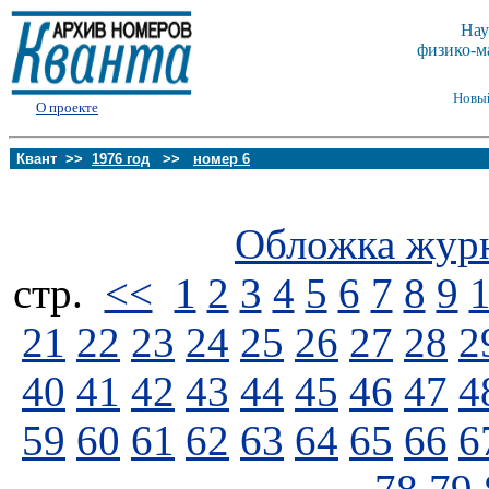
Нау
физико-м
Новы
О проекте
Квант >>
1976 год
>>
номер 6
Обложка жур
стp.
<<
1
2
3
4
5
6
7
8
9
21
22
23
24
25
26
27
28
2
40
41
42
43
44
45
46
47
4
59
60
61
62
63
64
65
66
6