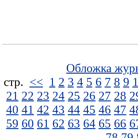
Обложка жур
стp.
<<
1
2
3
4
5
6
7
8
9
21
22
23
24
25
26
27
28
2
40
41
42
43
44
45
46
47
4
59
60
61
62
63
64
65
66
6
78
79