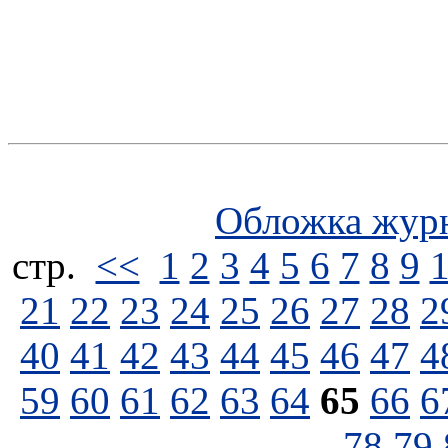
Обложка жур
стp.
<<
1
2
3
4
5
6
7
8
9
21
22
23
24
25
26
27
28
2
40
41
42
43
44
45
46
47
4
59
60
61
62
63
64
65
66
6
78
79