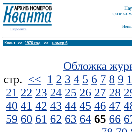
Нау
физико-м
Новы
О проекте
Квант >>
1976 год
>>
номер 6
Обложка жур
стp.
<<
1
2
3
4
5
6
7
8
9
21
22
23
24
25
26
27
28
2
40
41
42
43
44
45
46
47
4
59
60
61
62
63
64
65
66
6