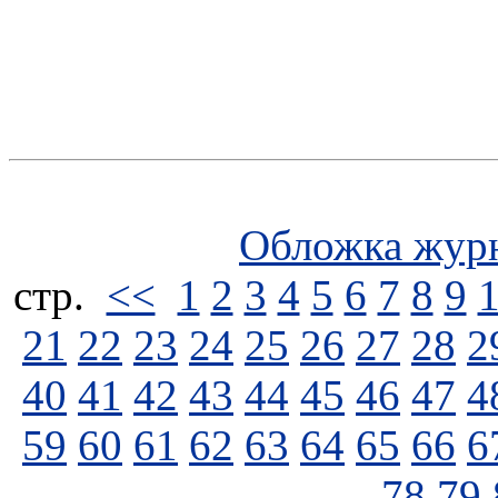
Обложка жур
стp.
<<
1
2
3
4
5
6
7
8
9
21
22
23
24
25
26
27
28
2
40
41
42
43
44
45
46
47
4
59
60
61
62
63
64
65
66
6
78
79