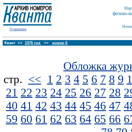
Нау
физико-м
Новы
О проекте
Квант >>
1976 год
>>
номер 6
Обложка жур
стp.
<<
1
2
3
4
5
6
7
8
9
21
22
23
24
25
26
27
28
2
40
41
42
43
44
45
46
47
4
59
60
61
62
63
64
65
66
6