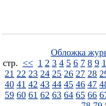
Обложка жур
стp.
<<
1
2
3
4
5
6
7
8
9
21
22
23
24
25
26
27
28
2
40
41
42
43
44
45
46
47
4
59
60
61
62
63
64
65
66
6
78
79