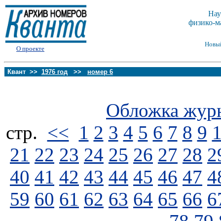
Нау
физико-м
Новы
О проекте
Квант >>
1976 год
>>
номер 6
Обложка жур
стp.
<<
1
2
3
4
5
6
7
8
9
21
22
23
24
25
26
27
28
2
40
41
42
43
44
45
46
47
4
59
60
61
62
63
64
65
66
6