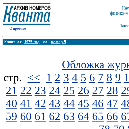
Нау
физико-м
Новы
О проекте
Квант >>
1975 год
>>
номер 5
Обложка жур
стp.
<<
1
2
3
4
5
6
7
8
9
21
22
23
24
25
26
27
28
2
40
41
42
43
44
45
46
47
4
59
60
61
62
63
64
65
66
6