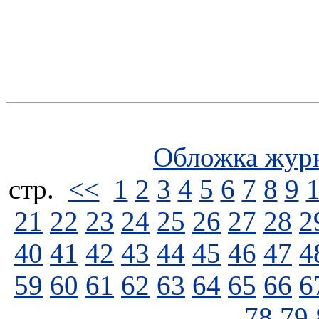
Обложка жур
стp.
<<
1
2
3
4
5
6
7
8
9
21
22
23
24
25
26
27
28
2
40
41
42
43
44
45
46
47
4
59
60
61
62
63
64
65
66
6
78
79