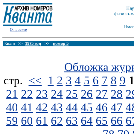
Нау
физико-м
Новы
О проекте
Квант >>
1975 год
>>
номер 5
Обложка жур
стp.
<<
1
2
3
4
5
6
7
8
9
21
22
23
24
25
26
27
28
2
40
41
42
43
44
45
46
47
4
59
60
61
62
63
64
65
66
6