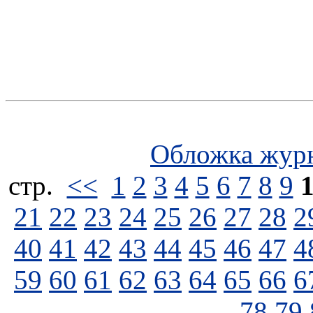
Обложка жур
стp.
<<
1
2
3
4
5
6
7
8
9
21
22
23
24
25
26
27
28
2
40
41
42
43
44
45
46
47
4
59
60
61
62
63
64
65
66
6
78
79