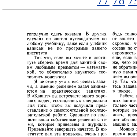
77
78
7