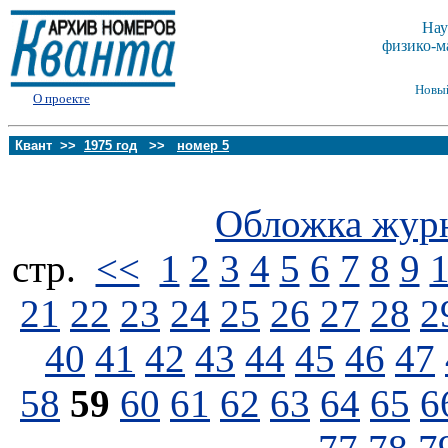
Нау
физико-м
Новы
О проекте
Квант >>
1975 год
>>
номер 5
Обложка жур
стp.
<<
1
2
3
4
5
6
7
8
9
21
22
23
24
25
26
27
28
2
40
41
42
43
44
45
46
47
58
59
60
61
62
63
64
65
6