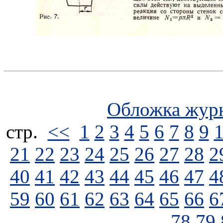
Обложка жур
стp.
<<
1
2
3
4
5
6
7
8
9
21
22
23
24
25
26
27
28
2
40
41
42
43
44
45
46
47
4
59
60
61
62
63
64
65
66
6
78
79