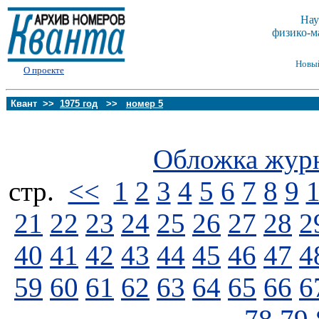
Нау
физико-м
Новы
О проекте
Квант >>
1975 год
>>
номер 5
Обложка жур
стp.
<<
1
2
3
4
5
6
7
8
9
21
22
23
24
25
26
27
28
2
40
41
42
43
44
45
46
47
4
59
60
61
62
63
64
65
66
6