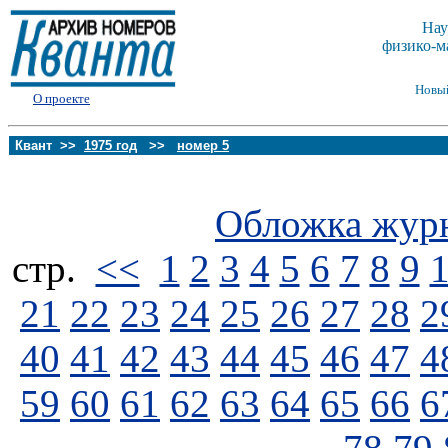
Нау
физико-м
Новы
О проекте
Квант >>
1975 год
>>
номер 5
Обложка жур
стp.
<<
1
2
3
4
5
6
7
8
9
21
22
23
24
25
26
27
28
2
40
41
42
43
44
45
46
47
4
59
60
61
62
63
64
65
66
6