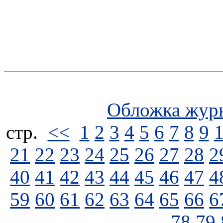
Обложка жур
стp.
<<
1
2
3
4
5
6
7
8
9
21
22
23
24
25
26
27
28
2
40
41
42
43
44
45
46
47
4
59
60
61
62
63
64
65
66
6
78
79