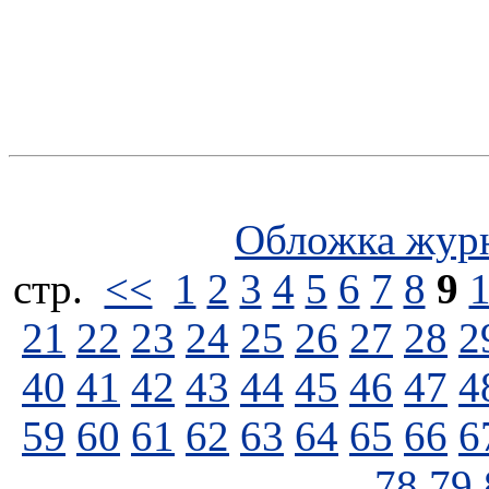
Обложка жур
стp.
<<
1
2
3
4
5
6
7
8
9
21
22
23
24
25
26
27
28
2
40
41
42
43
44
45
46
47
4
59
60
61
62
63
64
65
66
6
78
79