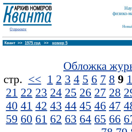
Нау
физико-м
Новы
О проекте
Квант >>
1975 год
>>
номер 5
Обложка жур
стp.
<<
1
2
3
4
5
6
7
8
9
21
22
23
24
25
26
27
28
2
40
41
42
43
44
45
46
47
4
59
60
61
62
63
64
65
66
6