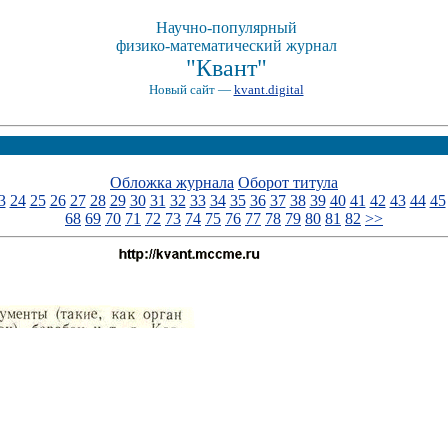
Научно-популярный
физико-математический журнал
"Квант"
Новый сайт —
kvant.digital
Обложка журнала
Оборот титула
3
24
25
26
27
28
29
30
31
32
33
34
35
36
37
38
39
40
41
42
43
44
45
68
69
70
71
72
73
74
75
76
77
78
79
80
81
82
>>