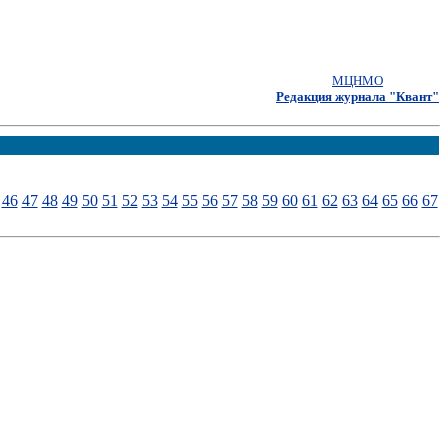
МЦНМО
Редакция журнала "Квант"
46
47
48
49
50
51
52
53
54
55
56
57
58
59
60
61
62
63
64
65
66
67