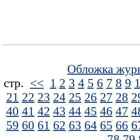
Обложка жур
стp.
<<
1
2
3
4
5
6
7
8
9
21
22
23
24
25
26
27
28
2
40
41
42
43
44
45
46
47
4
59
60
61
62
63
64
65
66
6
78
79