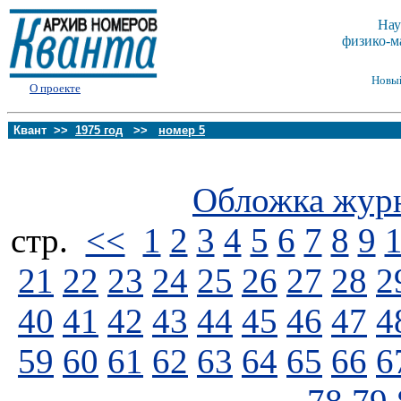
Нау
физико-м
Новы
О проекте
Квант >>
1975 год
>>
номер 5
Обложка жур
стp.
<<
1
2
3
4
5
6
7
8
9
21
22
23
24
25
26
27
28
2
40
41
42
43
44
45
46
47
4
59
60
61
62
63
64
65
66
6