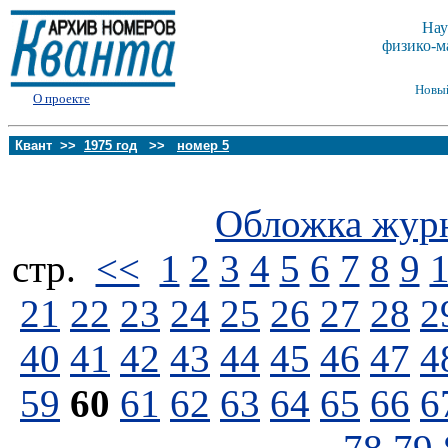
Нау
физико-м
Новы
О проекте
Квант >>
1975 год
>>
номер 5
Обложка жур
стp.
<<
1
2
3
4
5
6
7
8
9
21
22
23
24
25
26
27
28
2
40
41
42
43
44
45
46
47
4
59
60
61
62
63
64
65
66
6