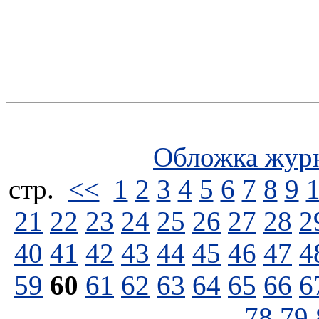
Обложка жур
стp.
<<
1
2
3
4
5
6
7
8
9
21
22
23
24
25
26
27
28
2
40
41
42
43
44
45
46
47
4
59
60
61
62
63
64
65
66
6
78
79