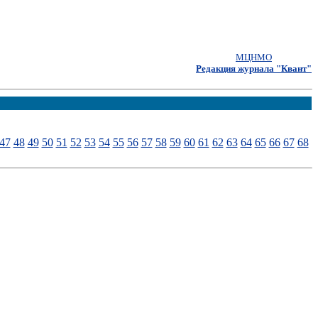
МЦНМО
Редакция журнала "Квант"
47
48
49
50
51
52
53
54
55
56
57
58
59
60
61
62
63
64
65
66
67
68