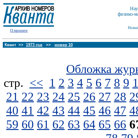
Нау
физико-м
Новы
О проекте
Квант >>
1973 год
>>
номер 10
Обложка жур
стp.
<<
1
2
3
4
5
6
7
8
9
21
22
23
24
25
26
27
28
2
40
41
42
43
44
45
46
47
4
59
60
61
62
63
64
65
66
6