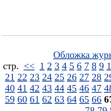
Обложка жур
стp.
<<
1
2
3
4
5
6
7
8
9
21
22
23
24
25
26
27
28
2
40
41
42
43
44
45
46
47
4
59
60
61
62
63
64
65
66
6
78
79