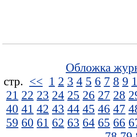
Обложка жур
стp.
<<
1
2
3
4
5
6
7
8
9
21
22
23
24
25
26
27
28
2
40
41
42
43
44
45
46
47
4
59
60
61
62
63
64
65
66
6
78
79