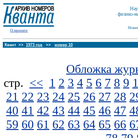
Нау
физико-м
Новы
О проекте
Квант >>
1973 год
>>
номер 10
Обложка жур
стp.
<<
1
2
3
4
5
6
7
8
9
21
22
23
24
25
26
27
28
2
40
41
42
43
44
45
46
47
4
59
60
61
62
63
64
65
66
6