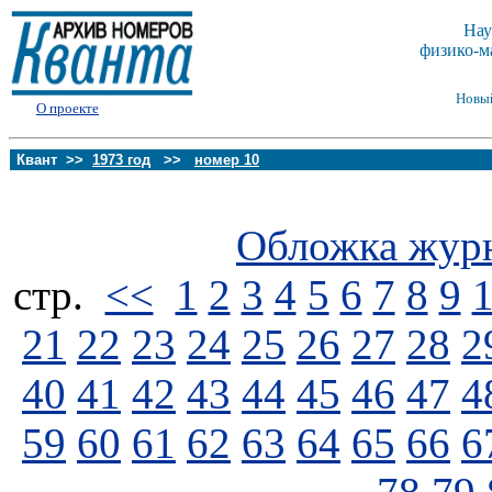
Нау
физико-м
Новы
О проекте
Квант >>
1973 год
>>
номер 10
Обложка жур
стp.
<<
1
2
3
4
5
6
7
8
9
21
22
23
24
25
26
27
28
2
40
41
42
43
44
45
46
47
4
59
60
61
62
63
64
65
66
6