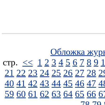
Обложка жур
стp.
<<
1
2
3
4
5
6
7
8
9
21
22
23
24
25
26
27
28
2
40
41
42
43
44
45
46
47
4
59
60
61
62
63
64
65
66
6
78
79